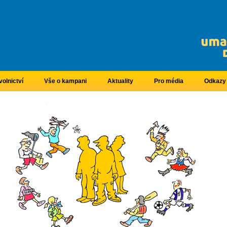
olnictví
Vše o kampani
Aktuality
Pro média
Odkazy