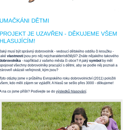
UMAČKÁNI DĚTMI
PROJEKT JE UZAVŘEN - DĚKUJEME VŠEM
HLASUJÍCÍM!
Jaký musí být správný dobrovolník - vedoucí dětského oddílu či kroužku -
jaké
vlastnosti
jsou pro něj nejcharakterističtější? Znáte nějakého takového
dobrovolníka
- například z vašeho města či obce? A jaký
symbol
by měl
spojovat všechny dobrovolníky pracující s dětmi, aby se podle něj poznali a
zároveň ukázali veřejnosti, kým jsou?
Tyto otázky jsme v průběhu Evropského roku dobrovolnictví (2011) položili
všem, kdo měli zájem se vyjádřit. A hlasů se sešlo přes 3000 - děkujeme!
A na co jsme přišli? Podívejte se do
výsledků hlasování
.