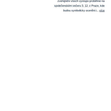
zveřejnění všech výstupů proběhne na
společenském večeru 3. 12. v Praze, kde
budou symbolicky oceněni i...
více