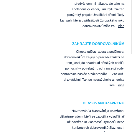
předvánočními nákupy, ale také na
společenský večer, jímž byl uzavřen
pionýrský projekt Umačkáni dětmi. Tedy
kampaň, která u příležitosti Evropského roku
dobrovolnictví měla za...
více
ZAHRAJTE DOBROVOLNÍKŮM
Chcete udělat radost a poděkovat
dobrovolníkům za jejich práci?Nezáleží na
tom, jestli jde o vedoucí dětských oddílů,
pomocníky potřebným, ochránce přírody,
dobrovolné hasiče a záchranáře … Zaslouží
si to všichni! Tak se neostýchejte a nechte
své...
více
HLASOVÁNÍ UZAVŘENO
Navrhování a hlasování je uzavřeno,
děkujeme všem, kteří se zapojili a vyjádřili, ať
už navržením vlastností, symbolů, nebo
konkrétních dobrovolníků.Slavnostní