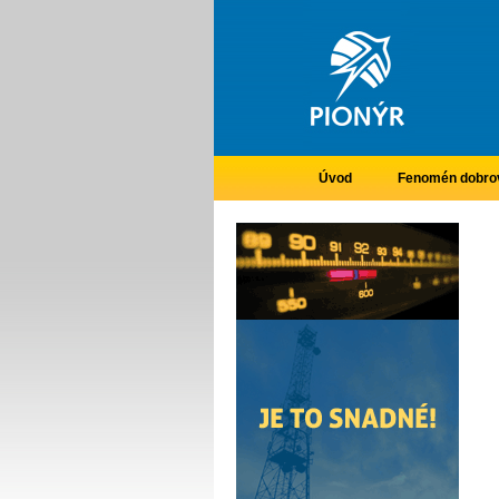
Úvod
Fenomén dobrov